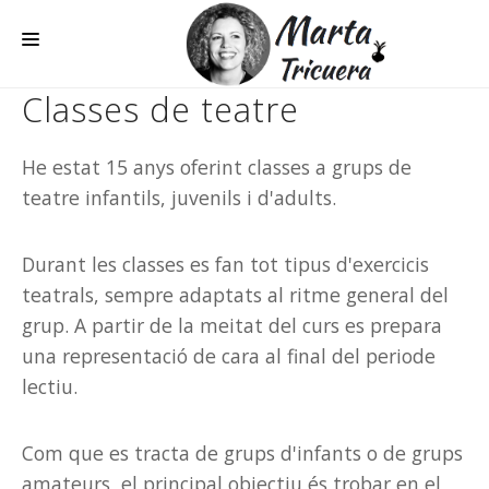
Classes de teatre
TEATRE
PANTALLA
He estat 15 anys oferint classes a grups de
teatre infantils, juvenils i d'adults.
LECTURES DRAMATITZADES
LOCUCIONS
Durant les classes es fan tot tipus d'exercicis
PRESENTACIONS
teatrals, sempre adaptats al ritme general del
grup. A partir de la meitat del curs es prepara
CLASSES
una representació de cara al final del periode
CONTACTAR
lectiu.
Com que es tracta de grups d'infants o de grups
amateurs, el principal objectiu és trobar en el