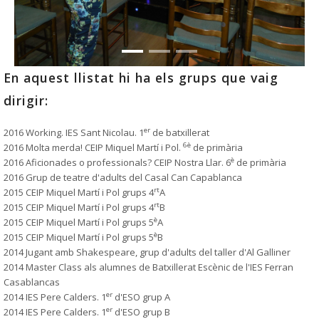
En aquest llistat hi ha els grups que vaig
dirigir:
er
2016 Working. IES Sant Nicolau. 1
de batxillerat
6è
2016 Molta merda! CEIP Miquel Martí i Pol.
de primària
è
2016 Aficionades o professionals? CEIP Nostra Llar. 6
de primària
2016 Grup de teatre d'adults del Casal Can Capablanca
rt
2015 CEIP Miquel Martí i Pol grups 4
A
rt
2015 CEIP Miquel Martí i Pol grups 4
B
è
2015 CEIP Miquel Martí i Pol grups 5
A
è
2015 CEIP Miquel Martí i Pol grups 5
B
2014 Jugant amb Shakespeare, grup d'adults del taller d'Al Galliner
2014 Master Class als alumnes de Batxillerat Escènic de l'IES Ferran
Casablancas
er
2014 IES Pere Calders. 1
d'ESO grup A
er
2014 IES Pere Calders. 1
d'ESO grup B